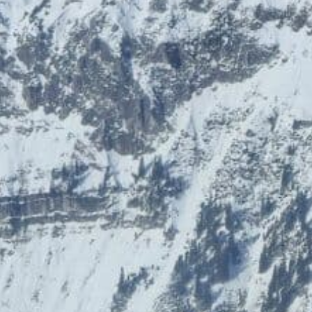
BIOGENA-PETS
Ludwegs – zuckerfrei leben
€ 6,- Rabatt
Online‑Apotheke
Wirtschaftsbund Wien
Card-Info
Impressum
Vorteilspartner werden