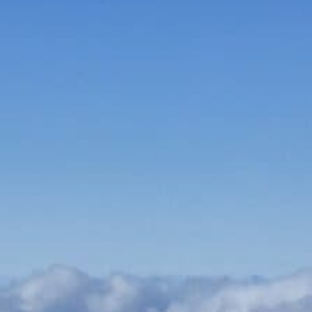
Bauen & Wohnen
Dienstleister
Essen & Trinken
Events & Kultur
Freizeit & Sport
Gutscheine
Online Shops
Shopping
Uhren online