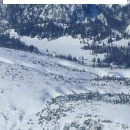
20% Rabatt...
9300 St.Veit St.Veit
NEU DABEI
Bis zu € 85,- Rabatt
Bis zu 5% Rabatt
HelloFresh
HolidayTrex
20% Rabatt
12% Rabatt