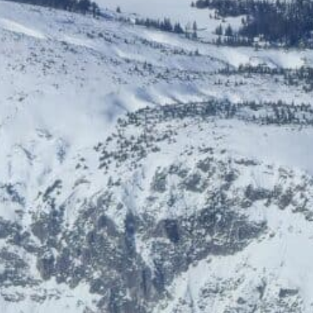
HelloFresh
HolidayTrex
20% Rabatt
12% Rabatt
BIOGENA-PETS
Ludwegs – zuckerfrei leben
€ 6,- Rabatt