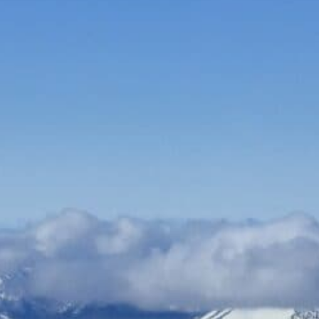
Bauen & Wohnen
Dienstleister
Essen & Trinken
Events & Kultur
Freizeit & Sport
Gutscheine
Online Shops
Shopping
Elektroartikel