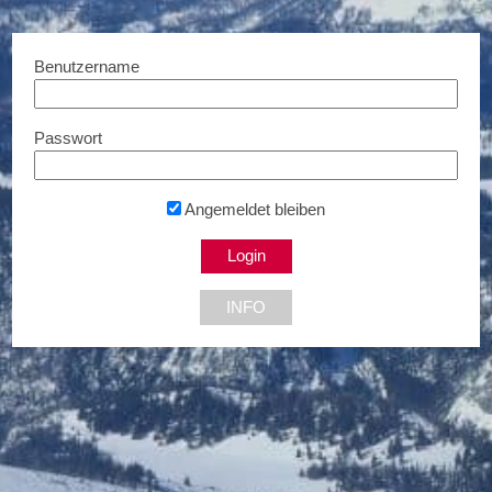
Benutzername
Passwort
Megaparkett
Sonderkondition...
1010 Wien
Angemeldet bleiben
INFO
NEU DABEI
Bis zu € 85,- Rabatt
Bis zu 5% Rabatt