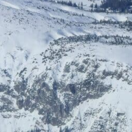
HelloFresh
HolidayTrex
20% Rabatt
12% Rabatt
BIOGENA-PETS
Ludwegs – zuckerfrei leben
€ 6,- Rabatt
Online‑Apotheke