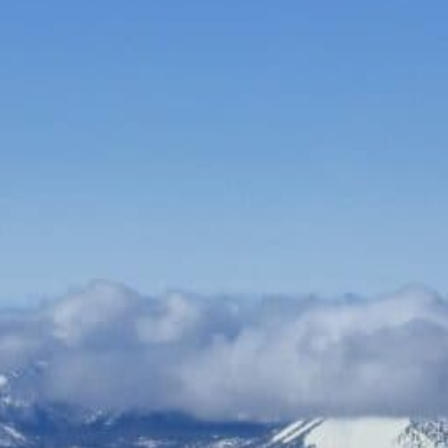
Bauen & Wohnen
Dienstleister
Essen & Trinken
Events & Kultur
Freizeit & Sport
Gutscheine
Online Shops
Shopping
Bodenverlegung