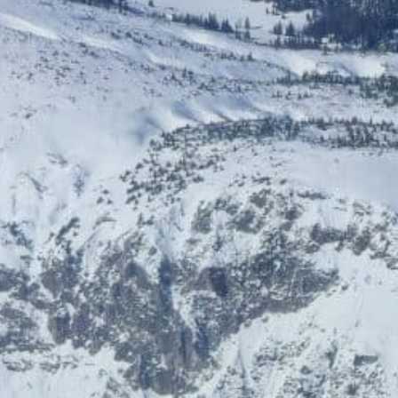
HelloFresh
HolidayTrex
20% Rabatt
12% Rabatt
BIOGENA-PETS
Ludwegs – zuckerfrei leben
€ 6,- Rabatt