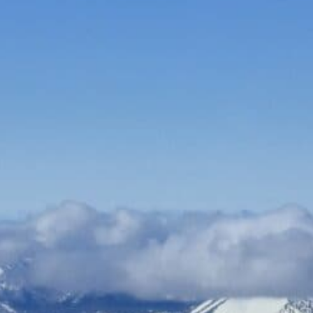
Bauen & Wohnen
Dienstleister
Essen & Trinken
Events & Kultur
Freizeit & Sport
Gutscheine
Online Shops
Shopping
Bungy Jumping online