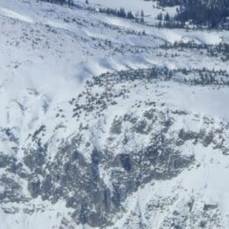
HelloFresh
HolidayTrex
20% Rabatt
12% Rabatt
BIOGENA-PETS
Ludwegs – zuckerfrei leben
€ 6,- Rabatt