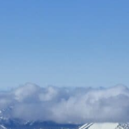
Bauen & Wohnen
Dienstleister
Essen & Trinken
Events & Kultur
Freizeit & Sport
Gutscheine
Online Shops
Shopping
Homeoffice