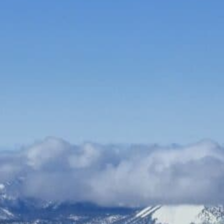
Bauen & Wohnen
Dienstleister
Essen & Trinken
Events & Kultur
Freizeit & Sport
Gutscheine
Online Shops
Shopping
Büromöbel online