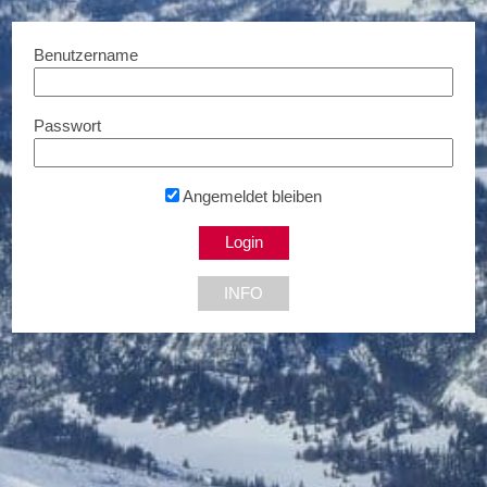
Benutzername
Passwort
123HomeOffice
10% Rabatt...
Angemeldet bleiben
NEU DABEI
INFO
Bis zu € 85,- Rabatt
Bis zu 5% Rabatt