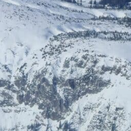
HelloFresh
HolidayTrex
20% Rabatt
12% Rabatt
BIOGENA-PETS
Ludwegs – zuckerfrei leben
€ 6,- Rabatt
Online‑Apotheke