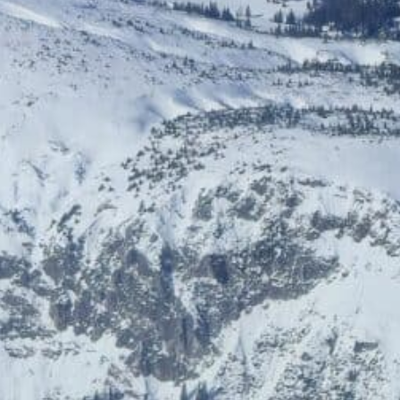
HelloFresh
HolidayTrex
20% Rabatt
12% Rabatt
BIOGENA-PETS
Ludwegs – zuckerfrei leben
€ 6,- Rabatt
Online‑Apotheke