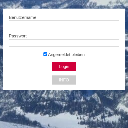
Benutzername
Passwort
Melitta®
30% Rabatt...
5020 Salzburg
Angemeldet bleiben
INFO
NEU DABEI
Bis zu € 85,- Rabatt
Bis zu 5% Rabatt