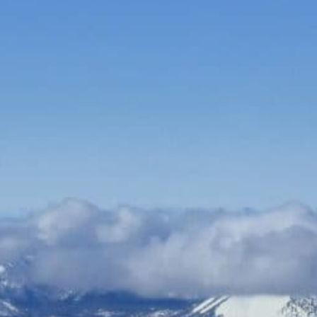
Bauen & Wohnen
Dienstleister
Essen & Trinken
Events & Kultur
Freizeit & Sport
Gutscheine
Online Shops
Shopping
Kaffee