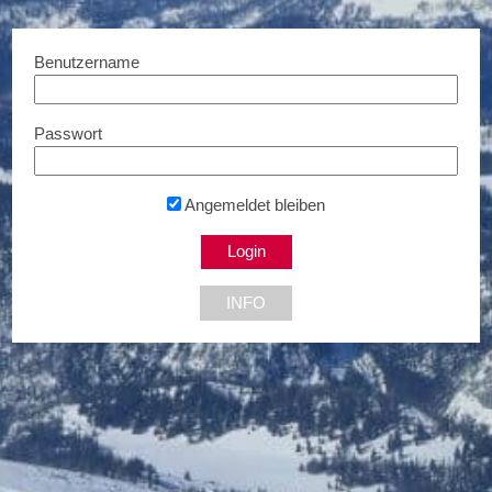
Benutzername
Passwort
DREI.at
15 % Rabatt...
Angemeldet bleiben
NEU DABEI
INFO
10% Rabatt
€ 5,- Rabatt