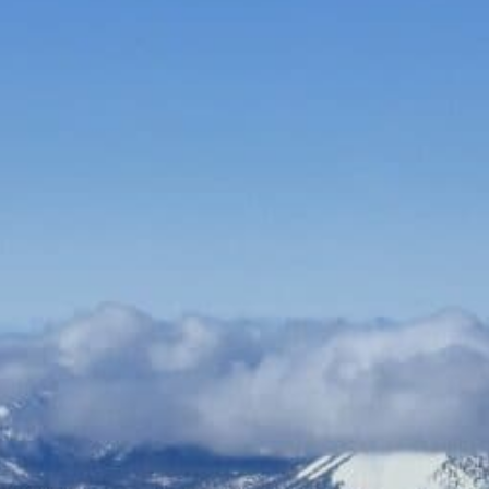
Bauen & Wohnen
Dienstleister
Essen & Trinken
Events & Kultur
Freizeit & Sport
Gutscheine
Online Shops
Shopping
Alle Kategorien
Telefon Wien 8. Bezirk