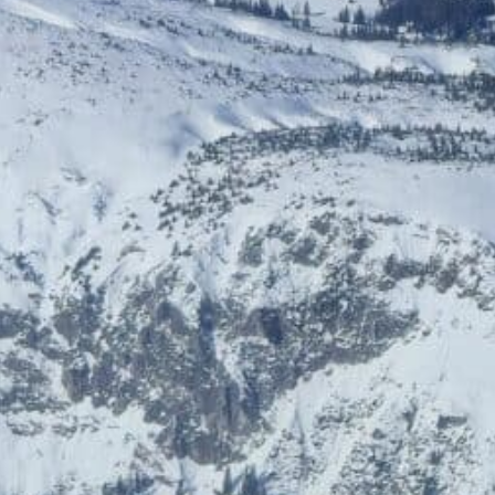
Burgl's Reformkost
LEDFactory
15 % Rabatt
Spezialpreise
DREI.at
Radio BAUER, Rainer Jamy e.U.
Bis zu 35% Rabatt
Feichtinger Schmuckhandel