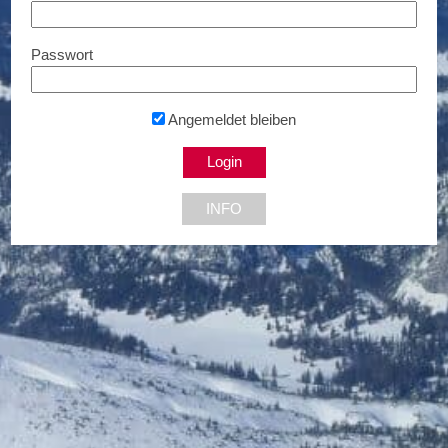
TOP Konditionen...
1220 Wien
Passwort
Angemeldet bleiben
NEU DABEI
15% Rabatt
15% Rabatt
INFO
Glanzwerk Autoreinigung
Motorbootfahrschule Wolf
5% Rabatt
Bis zu 30% Rabatt