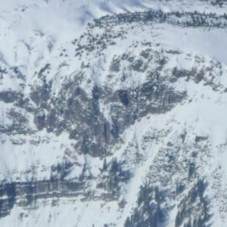
reifen.com
Watzinger-Power
Bis zu 10% Rabatt
Forstinger
Wirtschaftsbund Wien
Card-Info